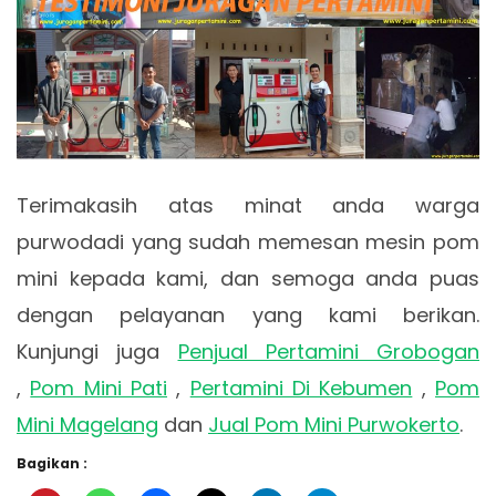
Terimakasih atas minat anda warga
purwodadi yang sudah memesan mesin pom
mini kepada kami, dan semoga anda puas
dengan pelayanan yang kami berikan.
Kunjungi juga
Penjual Pertamini Grobogan
,
Pom Mini Pati
,
Pertamini Di Kebumen
,
Pom
Mini Magelang
dan
Jual Pom Mini Purwokerto
.
Bagikan :