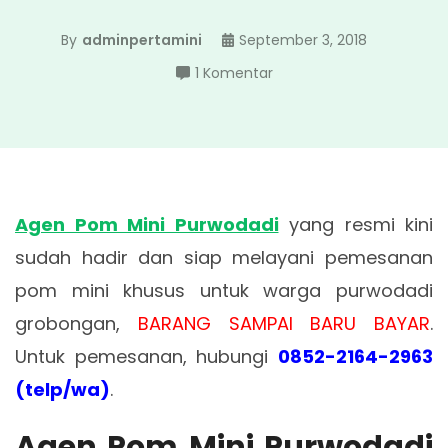
By
adminpertamini
September 3, 2018
pada
1 Komentar
Agen
Pom
Mini
Purwodadi
Agen Pom Mini Purwodadi
yang resmi kini
sudah hadir dan siap melayani pemesanan
pom mini khusus untuk warga purwodadi
grobongan,
BARANG SAMPAI BARU BAYAR
.
Untuk pemesanan, hubungi
0852-2164-2963
(telp/wa)
.
Agen Pom Mini Purwodadi