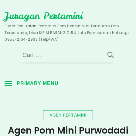
Skip
Juragan Pertamini
to
content
Pusat Penjualan Pertamini Pom Bensin Mini Termurah Dan
Terpercaya, bisa KIRIM BARANG DULU. Info Pemesanan Hubungi
0852-2164-2963 (Telp/WA).
Cari
untuk:
PRIMARY MENU
AGEN PERTAMINI
Agen Pom Mini Purwodadi