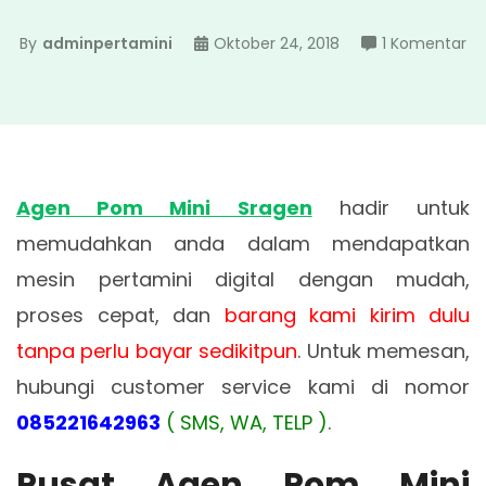
pa
By
adminpertamini
Oktober 24, 2018
1 Komentar
Ag
P
Mi
Sr
Agen Pom Mini Sragen
hadir untuk
memudahkan anda dalam mendapatkan
mesin pertamini digital dengan mudah,
proses cepat, dan
barang kami kirim dulu
tanpa perlu bayar sedikitpun
. Untuk memesan,
hubungi customer service kami di nomor
085221642963
( SMS, WA, TELP )
.
Pusat Agen Pom Mini