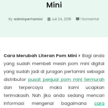
Mini
pada
By
adminpertamini
Juli 24, 2018
1 Komentar
Cara
Meru
Liter
Pom
Mini
Cara Merubah Literan Pom Mini >
Bagi anda
yang sudah membeli mesin pom mini digital
yang sudah jadi di juragan pertamini sebagai
distributor
pusat penjual pom mini termurah
dan terpercaya maka kami ucapkan
terimakasih. Nah jika anda sedang mencari
informasi mengenai bagaimana
cara