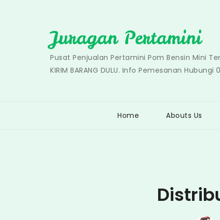
Skip
to
Juragan Pertamini
content
Pusat Penjualan Pertamini Pom Bensin Mini T
KIRIM BARANG DULU. Info Pemesanan Hubungi 
Home
Abouts Us
Distri