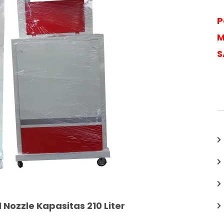
P
M
S
1 Nozzle Kapasitas 210 Liter