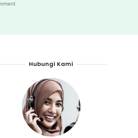
on
omment
Distributor
Pertamini
Kabupaten
Agam
Hubungi Kami