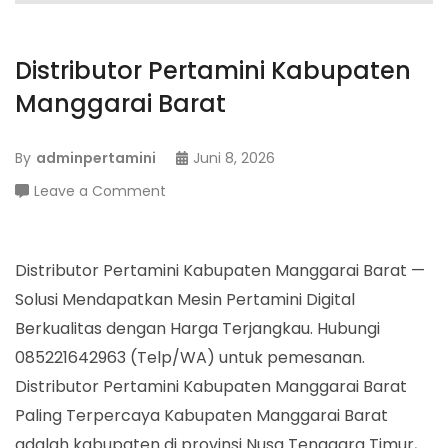
Distributor Pertamini Kabupaten
Manggarai Barat
By
adminpertamini
Juni 8, 2026
on
Leave a Comment
Distributor
Pertamini
Kabupaten
Distributor Pertamini Kabupaten Manggarai Barat —
Manggarai
Solusi Mendapatkan Mesin Pertamini Digital
Barat
Berkualitas dengan Harga Terjangkau. Hubungi
085221642963 (Telp/WA) untuk pemesanan.
Distributor Pertamini Kabupaten Manggarai Barat
Paling Terpercaya Kabupaten Manggarai Barat
adalah kabupaten di provinsi Nusa Tenggara Timur,