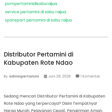
pompertaminidisaburaijua
service pertamini di sabu raijua
sparepart pertamini di sabu raijua
Distributor Pertamini di
Kabupaten Rote Ndao
pada
By
adminpertamini
Juni 29, 2026
1 Komentar
Distrib
Pertam
di
Sedang mencari Distributor Pertamini di Kabupaten
Kabup
Rote Ndao yang terpercaya? Disini Tempatnya!
Rote
Harga Murah, Pelayanan Cepat, Pengiriman Aman,