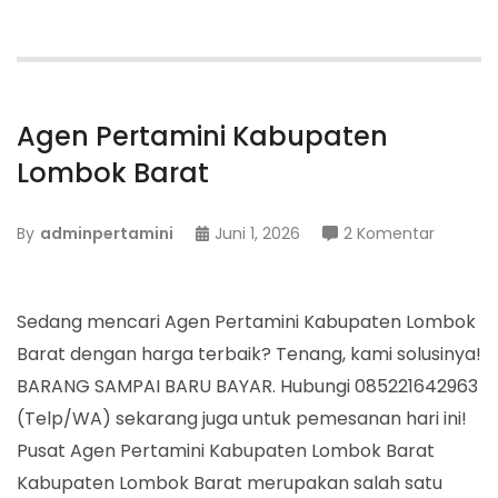
Agen Pertamini Kabupaten
Lombok Barat
pada
By
adminpertamini
Juni 1, 2026
2 Komentar
Agen
Pertami
Kabupa
Sedang mencari Agen Pertamini Kabupaten Lombok
Lombok
Barat dengan harga terbaik? Tenang, kami solusinya!
Barat
BARANG SAMPAI BARU BAYAR. Hubungi 085221642963
(Telp/WA) sekarang juga untuk pemesanan hari ini!
Pusat Agen Pertamini Kabupaten Lombok Barat
Kabupaten Lombok Barat merupakan salah satu