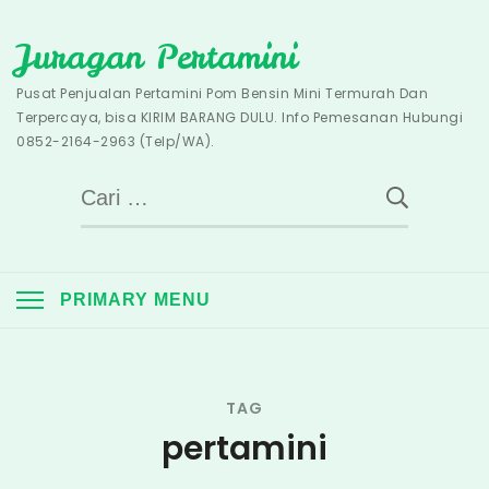
Skip
Juragan Pertamini
to
content
Pusat Penjualan Pertamini Pom Bensin Mini Termurah Dan
Terpercaya, bisa KIRIM BARANG DULU. Info Pemesanan Hubungi
0852-2164-2963 (Telp/WA).
Cari
untuk:
PRIMARY MENU
TAG
pertamini