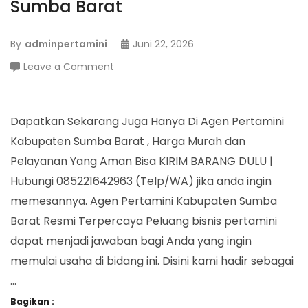
Sumba Barat
By
adminpertamini
Juni 22, 2026
on
Leave a Comment
Agen
Pertamini
Kabupaten
Dapatkan Sekarang Juga Hanya Di Agen Pertamini
Sumba
Kabupaten Sumba Barat , Harga Murah dan
Barat
Pelayanan Yang Aman Bisa KIRIM BARANG DULU |
Hubungi 085221642963 (Telp/WA) jika anda ingin
memesannya. Agen Pertamini Kabupaten Sumba
Barat Resmi Terpercaya Peluang bisnis pertamini
dapat menjadi jawaban bagi Anda yang ingin
memulai usaha di bidang ini. Disini kami hadir sebagai
…
Bagikan :