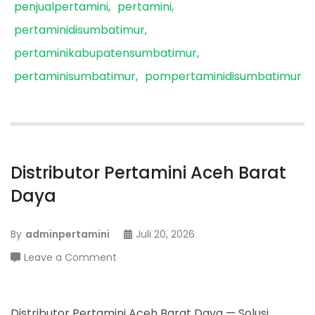
penjualpertamini
pertamini
pertaminidisumbatimur
pertaminikabupatensumbatimur
pertaminisumbatimur
pompertaminidisumbatimur
Distributor Pertamini Aceh Barat
Daya
By
adminpertamini
Juli 20, 2026
on
Leave a Comment
Distributor
Pertamini
Aceh
Distributor Pertamini Aceh Barat Daya — Solusi