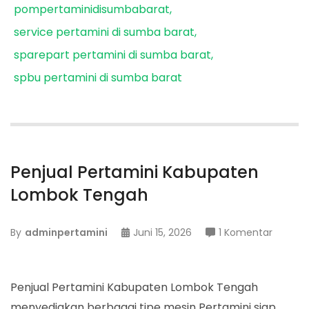
pompertaminidisumbabarat
service pertamini di sumba barat
sparepart pertamini di sumba barat
spbu pertamini di sumba barat
Penjual Pertamini Kabupaten
Lombok Tengah
pada
By
adminpertamini
Juni 15, 2026
1 Komentar
Penjual
Pertami
Kabupa
Penjual Pertamini Kabupaten Lombok Tengah
Lombo
menyediakan berbagai tipe mesin Pertamini siap