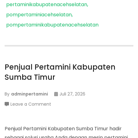
pertaminikabupatenacehselatan
pompertaminiacehselatan
pompertaminikabupatenacehselatan
Penjual Pertamini Kabupaten
Sumba Timur
By
adminpertamini
Juli 27, 2026
on
Leave a Comment
Penjual
Pertamini
Kabupaten
Penjual Pertamini Kabupaten Sumba Timur hadir
Sumba
sebagai solusi usaha Anda dengan mesin pertamini