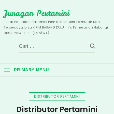
Skip
Juragan Pertamini
to
content
Pusat Penjualan Pertamini Pom Bensin Mini Termurah Dan
Terpercaya, bisa KIRIM BARANG DULU. Info Pemesanan Hubungi
0852-2164-2963 (Telp/WA).
Cari
untuk:
PRIMARY MENU
DISTRIBUTOR PERTAMINI
Distributor Pertamini