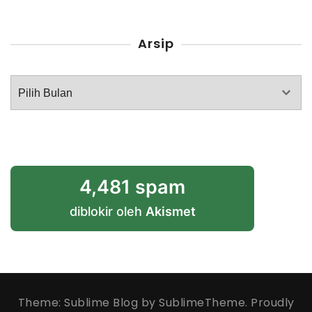
Arsip
Arsip
4,481 spam
diblokir oleh
Akismet
Theme: Sublime Blog by
SublimeTheme
.
Proudly