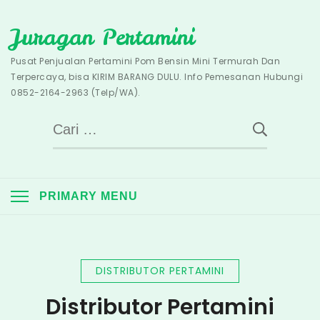
Skip
Juragan Pertamini
to
content
Pusat Penjualan Pertamini Pom Bensin Mini Termurah Dan
Terpercaya, bisa KIRIM BARANG DULU. Info Pemesanan Hubungi
0852-2164-2963 (Telp/WA).
Cari
untuk:
PRIMARY MENU
DISTRIBUTOR PERTAMINI
Distributor Pertamini