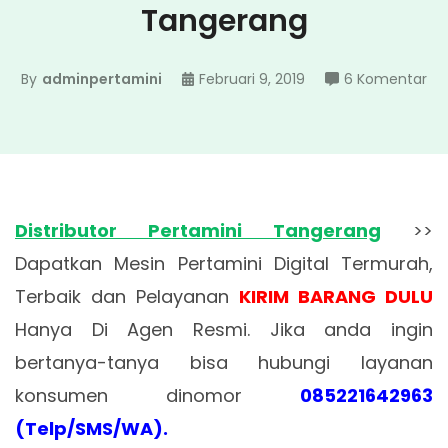
Tangerang
pa
By
adminpertamini
Februari 9, 2019
6 Komentar
Dis
Pe
Ta
Distributor Pertamini Tangerang
>>
Dapatkan Mesin Pertamini Digital Termurah,
Terbaik dan Pelayanan
KIRIM BARANG DULU
Hanya Di Agen Resmi. Jika anda ingin
bertanya-tanya bisa hubungi layanan
konsumen dinomor
085221642963
(Telp/SMS/WA).