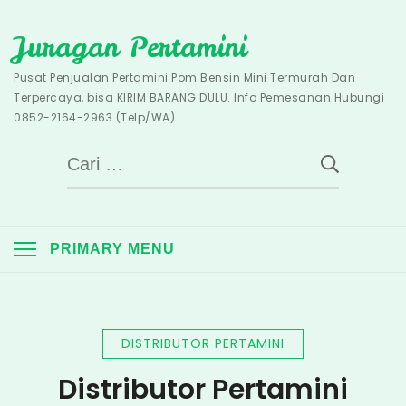
Skip
Juragan Pertamini
to
content
Pusat Penjualan Pertamini Pom Bensin Mini Termurah Dan
Terpercaya, bisa KIRIM BARANG DULU. Info Pemesanan Hubungi
0852-2164-2963 (Telp/WA).
Cari
untuk:
PRIMARY MENU
DISTRIBUTOR PERTAMINI
Distributor Pertamini