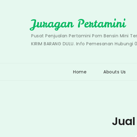
Skip
to
Juragan Pertamini
content
Pusat Penjualan Pertamini Pom Bensin Mini T
KIRIM BARANG DULU. Info Pemesanan Hubungi 
Home
Abouts Us
Jual