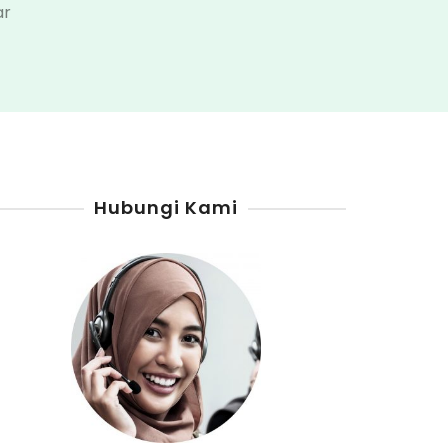
pada
ar
Jual
Pertamini
Manual
Tangerang
Hubungi Kami