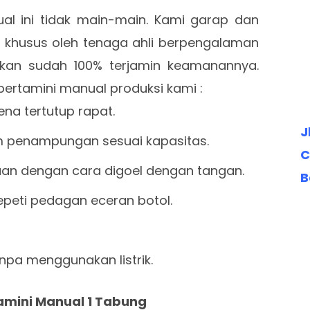
al ini tidak main-main. Kami garap dan
g khusus oleh tenaga ahli berpengalaman
ikan sudah 100% terjamin keamanannya.
pertamini manual produksi kami :
na tertutup rapat.
J
m penampungan sesuai kapasitas.
C
aan dengan cara digoel dengan tangan.
B
sepeti pedagan eceran botol.
anpa menggunakan listrik.
tamini Manual 1 Tabung