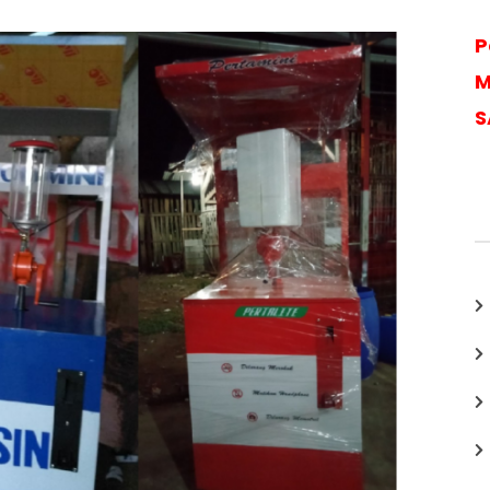
P
M
S