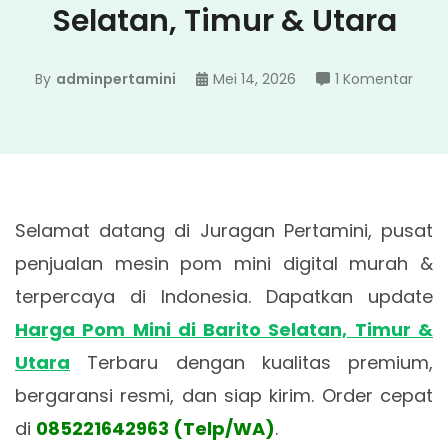
Selatan, Timur & Utara
pad
By
adminpertamini
Mei 14, 2026
1 Komentar
Harg
Pom
Mini
di
Barit
Selamat datang di Juragan Pertamini, pusat
Selat
Timu
penjualan mesin pom mini digital murah &
&
terpercaya di Indonesia. Dapatkan update
Utar
Harga Pom Mini di Barito Selatan, Timur &
Utara
Terbaru dengan kualitas premium,
bergaransi resmi, dan siap kirim. Order cepat
di
085221642963 (Telp/WA)
.