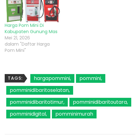
Harga Pom Mini Di
Kabupaten Gunung Mas
Mei 21, 2026
dalam "Daftar Harga
Pom Mini"
hargapommini
pommini
TAGS:
pomminidibaritoselatan
pomminidibaritotimur
pomminidibaritoutara
pomminidigital
pomminimurah