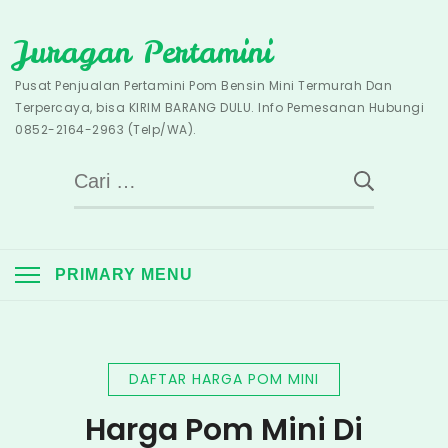
Skip
Juragan Pertamini
to
content
Pusat Penjualan Pertamini Pom Bensin Mini Termurah Dan
Terpercaya, bisa KIRIM BARANG DULU. Info Pemesanan Hubungi
0852-2164-2963 (Telp/WA).
Cari
untuk:
PRIMARY MENU
DAFTAR HARGA POM MINI
Harga Pom Mini Di