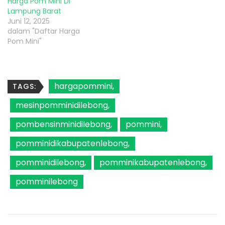
Harga Pom Mini Di
Lampung Barat
Juni 12, 2025
dalam "Daftar Harga
Pom Mini"
hargapommini
TAGS:
mesinpomminidilebong
pombensinminidilebong
pommini
pomminidikabupatenlebong
pomminidilebong
pomminikabupatenlebong
pomminilebong