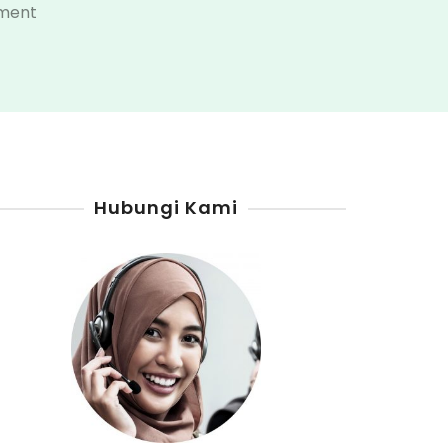
on
ment
Harga
Pom
Mini
Di
Kabupaten
Murung
Hubungi Kami
Raya