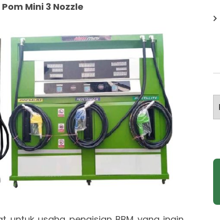
l Pom Mini 3 Nozzle
A
at untuk usaha pengisian BBM yang ingin