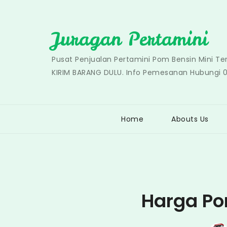
Skip
to
Juragan Pertamini
content
Pusat Penjualan Pertamini Pom Bensin Mini T
KIRIM BARANG DULU. Info Pemesanan Hubungi 
Home
Abouts Us
Harga Po