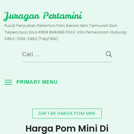
Skip
Juragan Pertamini
to
content
Pusat Penjualan Pertamini Pom Bensin Mini Termurah Dan
Terpercaya, bisa KIRIM BARANG DULU. Info Pemesanan Hubungi
0852-2164-2963 (Telp/WA).
Cari
untuk:
PRIMARY MENU
DAFTAR HARGA POM MINI
Harga Pom Mini Di