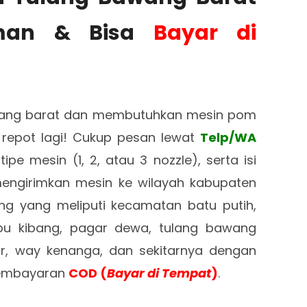
man & Bisa
Bayar di
awang barat dan membutuhkan mesin pom
lu repot lagi! Cukup pesan lewat
Telp/WA
pe mesin (1, 2, atau 3 nozzle), serta isi
engirimkan mesin ke wilayah kabupaten
ng yang meliputi kecamatan batu putih,
bu kibang, pagar dewa, tulang bawang
ar, way kenanga, dan sekitarnya dengan
pembayaran
COD (
Bayar di Tempat
)
.