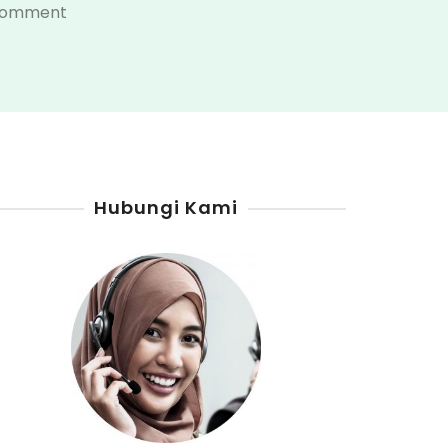
on
Comment
Harga
Pom
Mini
Di
Tulang
Bawang
Hubungi Kami
Barat