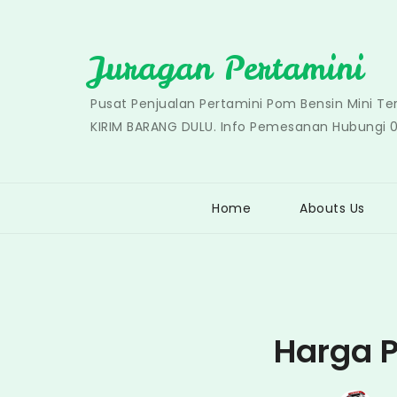
Skip
to
Juragan Pertamini
content
Pusat Penjualan Pertamini Pom Bensin Mini T
KIRIM BARANG DULU. Info Pemesanan Hubungi 
Home
Abouts Us
Harga P