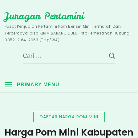
Skip
Juragan Pertamini
to
content
Pusat Penjualan Pertamini Pom Bensin Mini Termurah Dan
Terpercaya, bisa KIRIM BARANG DULU. Info Pemesanan Hubungi
0852-2164-2963 (Telp/WA).
Cari
untuk:
PRIMARY MENU
DAFTAR HARGA POM MINI
Harga Pom Mini Kabupaten