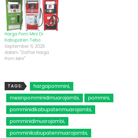
Harga Pom Mini Di
Kabupaten Tebo
September 11, 2025
dalam "Daftar Harga
Pom Mini"
hargapommini
TAGS:
mesinpomminidimuarojambi
pommini
pomminidikabupatenmuarojambi
pomminidimuarojambi
pomminikabupatenmuarojambi