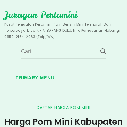
Skip
Juragan Pertamini
to
content
Pusat Penjualan Pertamini Pom Bensin Mini Termurah Dan
Terpercaya, bisa KIRIM BARANG DULU. Info Pemesanan Hubungi
0852-2164-2963 (Telp/WA).
Cari
untuk:
PRIMARY MENU
DAFTAR HARGA POM MINI
Harga Pom Mini Kabupaten