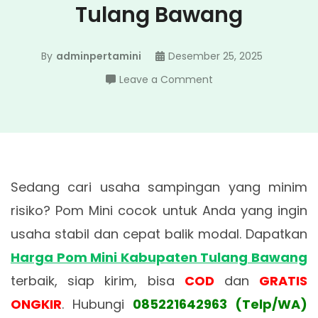
Tulang Bawang
By
adminpertamini
Desember 25, 2025
on
Leave a Comment
Harga
Pom
Mini
Kabupaten
Tulang
Sedang cari usaha sampingan yang minim
Bawang
risiko? Pom Mini cocok untuk Anda yang ingin
usaha stabil dan cepat balik modal. Dapatkan
Harga Pom Mini Kabupaten Tulang Bawang
terbaik, siap kirim, bisa
COD
dan
GRATIS
ONGKIR
. Hubungi
085221642963 (Telp/WA)