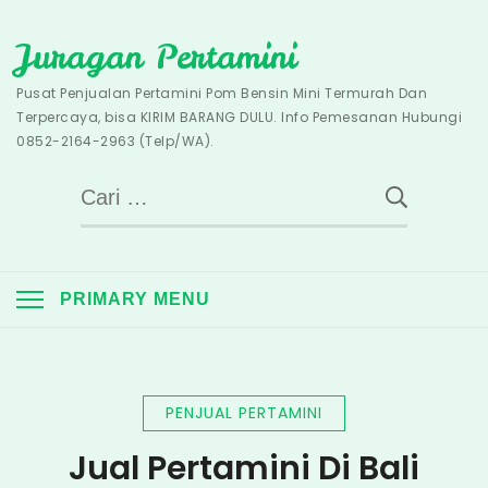
Skip
Juragan Pertamini
to
content
Pusat Penjualan Pertamini Pom Bensin Mini Termurah Dan
Terpercaya, bisa KIRIM BARANG DULU. Info Pemesanan Hubungi
0852-2164-2963 (Telp/WA).
Cari
untuk:
PRIMARY MENU
PENJUAL PERTAMINI
Jual Pertamini Di Bali