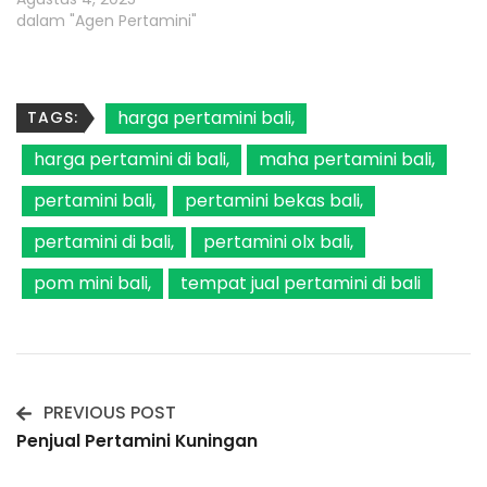
dalam "Agen Pertamini"
harga pertamini bali
TAGS:
harga pertamini di bali
maha pertamini bali
pertamini bali
pertamini bekas bali
pertamini di bali
pertamini olx bali
pom mini bali
tempat jual pertamini di bali
PREVIOUS POST
Post
Penjual Pertamini Kuningan
Navigation