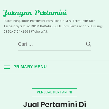
Skip
Juragan Pertamini
to
content
Pusat Penjualan Pertamini Pom Bensin Mini Termurah Dan
Terpercaya, bisa KIRIM BARANG DULU. Info Pemesanan Hubungi
0852-2164-2963 (Telp/WA).
Cari
untuk:
PRIMARY MENU
PENJUAL PERTAMINI
Jual Pertamini Di