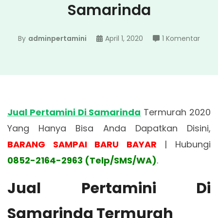
Samarinda
pada
By
adminpertamini
April 1, 2020
1 Komentar
Jual
Perta
Di
Sama
Jual Pertamini Di Samarinda
Termurah 2020
Yang Hanya Bisa Anda Dapatkan Disini,
BARANG SAMPAI BARU BAYAR
| Hubungi
0852-2164-2963 (Telp/SMS/WA)
.
Jual Pertamini Di
Samarinda Termurah