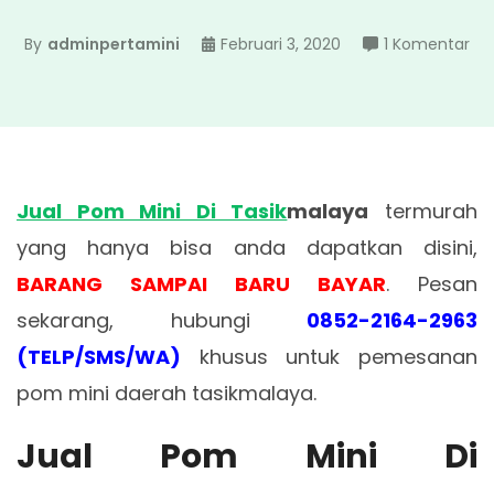
pa
By
adminpertamini
Februari 3, 2020
1 Komentar
Jua
Po
Min
Di
Tas
Jual Pom Mini Di Tasik
malaya
termurah
yang hanya bisa anda dapatkan disini,
BARANG SAMPAI BARU BAYAR
. Pesan
sekarang, hubungi
0852-2164-2963
(TELP/SMS/WA)
khusus untuk pemesanan
pom mini daerah tasikmalaya.
Jual Pom Mini Di