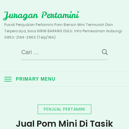
Skip
Juragan Pertamini
to
content
Pusat Penjualan Pertamini Pom Bensin Mini Termurah Dan
Terpercaya, bisa KIRIM BARANG DULU. Info Pemesanan Hubungi
0852-2164-2963 (Telp/WA).
Cari
untuk:
PRIMARY MENU
PENJUAL PERTAMINI
Jual Pom Mini Di Tasik