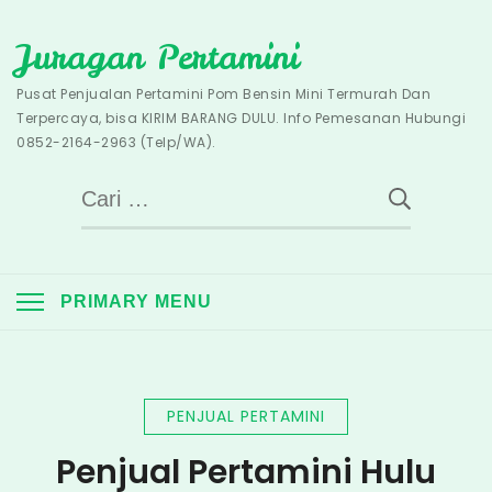
Skip
Juragan Pertamini
to
content
Pusat Penjualan Pertamini Pom Bensin Mini Termurah Dan
Terpercaya, bisa KIRIM BARANG DULU. Info Pemesanan Hubungi
0852-2164-2963 (Telp/WA).
Cari
untuk:
PRIMARY MENU
PENJUAL PERTAMINI
Penjual Pertamini Hulu