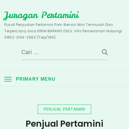
Skip
Juragan Pertamini
to
content
Pusat Penjualan Pertamini Pom Bensin Mini Termurah Dan
Terpercaya, bisa KIRIM BARANG DULU. Info Pemesanan Hubungi
0852-2164-2963 (Telp/WA).
Cari
untuk:
PRIMARY MENU
PENJUAL PERTAMINI
Penjual Pertamini