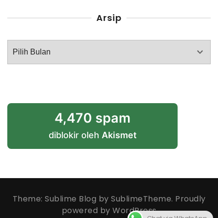
Arsip
Arsip
4,470 spam
diblokir oleh
Akismet
Theme: Sublime Blog by
SublimeTheme
.
Proudly
powered by WordPress