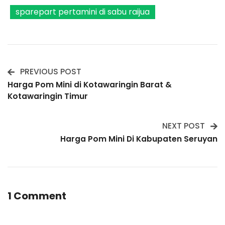
sparepart pertamini di sabu raijua
PREVIOUS POST
Post
Harga Pom Mini di Kotawaringin Barat &
Kotawaringin Timur
Navigation
NEXT POST
Harga Pom Mini Di Kabupaten Seruyan
1 Comment