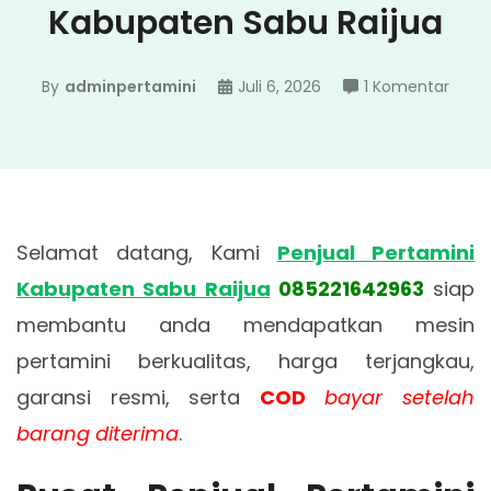
Kabupaten Sabu Raijua
pada
By
adminpertamini
Juli 6, 2026
1 Komentar
Penju
Perta
Kabu
Sabu
Raiju
Selamat datang, Kami
Penjual Pertamini
Kabupaten Sabu Raijua
085221642963
siap
membantu anda mendapatkan mesin
pertamini berkualitas, harga terjangkau,
garansi resmi, serta
COD
bayar setelah
barang diterima
.