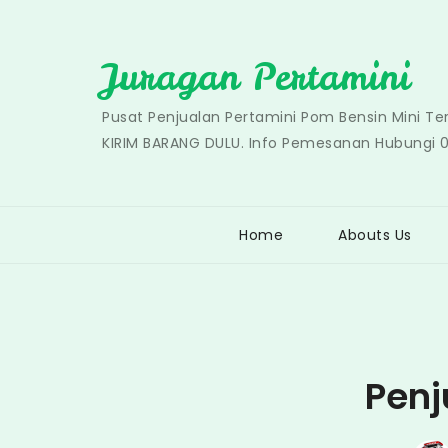
Skip
to
Juragan Pertamini
content
Pusat Penjualan Pertamini Pom Bensin Mini T
KIRIM BARANG DULU. Info Pemesanan Hubungi 
Home
Abouts Us
Penj