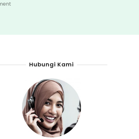
on
ment
Penjual
Pertamini
Kota
Bukittinggi
Hubungi Kami