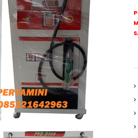
P
M
S