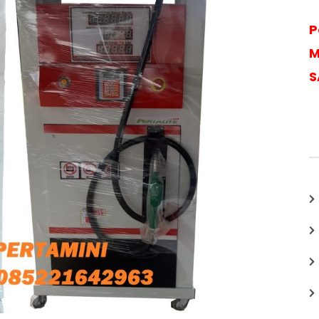
P
M
S