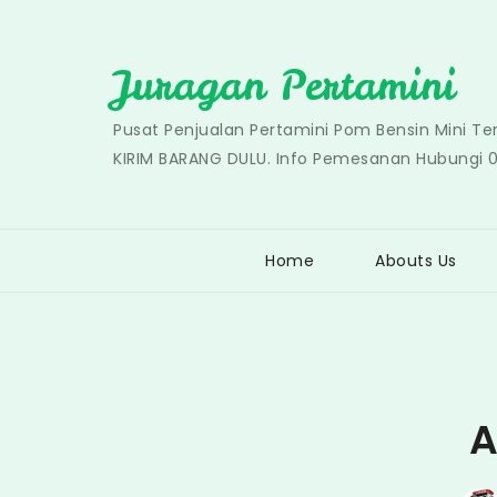
Skip
to
Juragan Pertamini
content
Pusat Penjualan Pertamini Pom Bensin Mini T
KIRIM BARANG DULU. Info Pemesanan Hubungi 
Home
Abouts Us
A