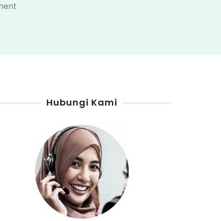
on
ment
Agen
Pertamini
Kota
Dumai
Hubungi Kami