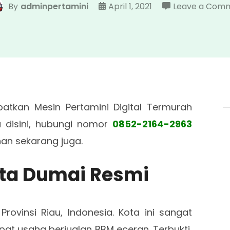
By
adminpertamini
April 1, 2021
Leave a Com
atkan Mesin Pertamini Digital Termurah
a disini, hubungi nomor
0852-2164-2963
n sekarang juga.
ota Dumai Resmi
ovinsi Riau, Indonesia. Kota ini sangat
at usaha berjualan BBM eceran. Terbukti,