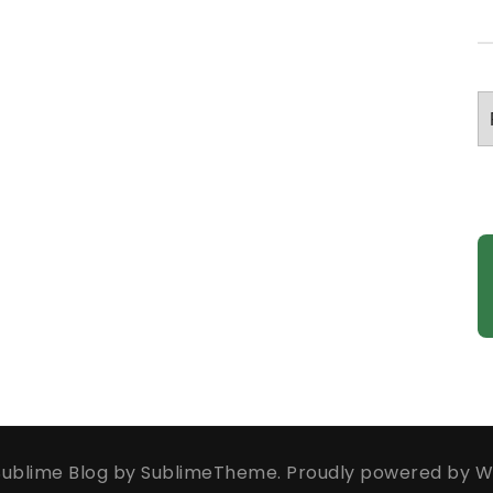
A
ublime Blog by
SublimeTheme
.
Proudly powered by W