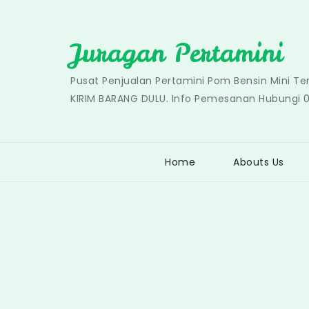
Skip
to
Juragan Pertamini
content
Pusat Penjualan Pertamini Pom Bensin Mini T
KIRIM BARANG DULU. Info Pemesanan Hubungi 
Home
Abouts Us