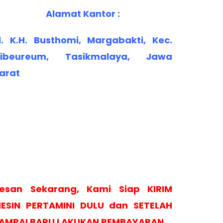
Alamat Kantor :
l. K.H. Busthomi, Margabakti, Kec.
ibeureum, Tasikmalaya, Jawa
arat
esan Sekarang, Kami Siap KIRIM
ESIN PERTAMINI DULU dan SETELAH
AMPAI BARU LAKUKAN PEMBAYARAN