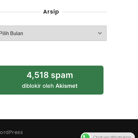
Arsip
rsip
4,518 spam
diblokir oleh
Akismet
ordPress
Chat via WhatsApp