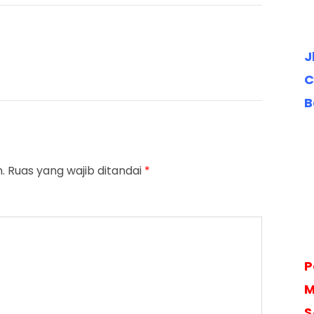
J
C
B
.
Ruas yang wajib ditandai
*
P
M
S