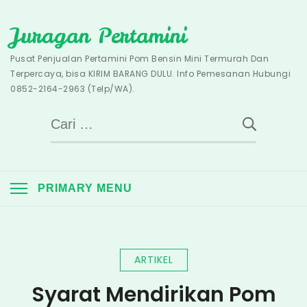
Skip
Juragan Pertamini
to
content
Pusat Penjualan Pertamini Pom Bensin Mini Termurah Dan
Terpercaya, bisa KIRIM BARANG DULU. Info Pemesanan Hubungi
0852-2164-2963 (Telp/WA).
Cari
untuk:
PRIMARY MENU
ARTIKEL
Syarat Mendirikan Pom