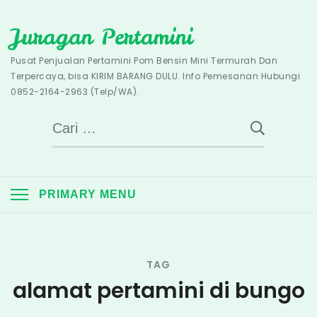
Skip
Juragan Pertamini
to
content
Pusat Penjualan Pertamini Pom Bensin Mini Termurah Dan
Terpercaya, bisa KIRIM BARANG DULU. Info Pemesanan Hubungi
0852-2164-2963 (Telp/WA).
Cari
untuk:
PRIMARY MENU
TAG
alamat pertamini di bungo