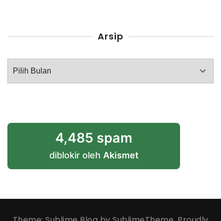
Arsip
Arsip
4,485 spam
diblokir oleh
Akismet
Theme: Sublime Blog by
SublimeTheme
.
Proudly