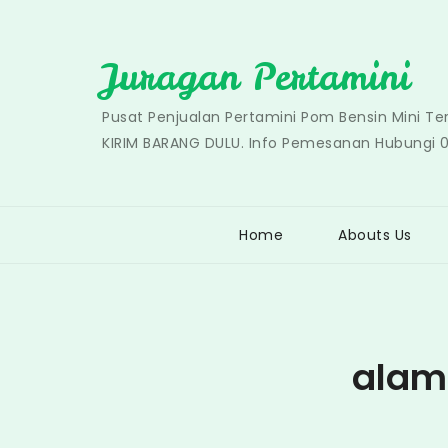
Skip
to
Juragan Pertamini
content
Pusat Penjualan Pertamini Pom Bensin Mini T
KIRIM BARANG DULU. Info Pemesanan Hubungi 
Home
Abouts Us
alam