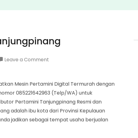
Tanjungpinang
on
Leave a Comment
Distributor
Pertamini
patkan Mesin Pertamini Digital Termurah dengan
Tanjungpinang
gi nomor 085221642963 (Telp/WA) untuk
ibutor Pertamini Tanjungpinang Resmi dan
ng adalah ibu kota dari Provinsi Kepulauan
k anda jadikan sebagai tempat usaha berjualan