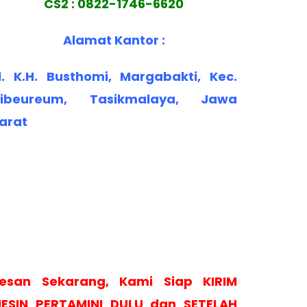
CS2 : 0822-1746-6620
Alamat Kantor :
l. K.H. Busthomi, Margabakti, Kec.
ibeureum, Tasikmalaya, Jawa
arat
esan Sekarang, Kami Siap KIRIM
ESIN PERTAMINI DULU dan SETELAH