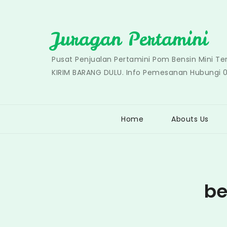
Skip
to
Juragan Pertamini
content
Pusat Penjualan Pertamini Pom Bensin Mini T
KIRIM BARANG DULU. Info Pemesanan Hubungi 
Home
Abouts Us
be