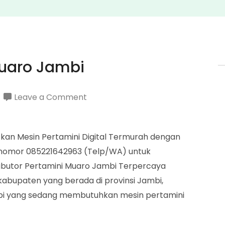
Muaro Jambi
on
Leave a Comment
Distributor
Pertamini
tkan Mesin Pertamini Digital Termurah dengan
Muaro
gi nomor 085221642963 (Telp/WA) untuk
Jambi
ibutor Pertamini Muaro Jambi Terpercaya
abupaten yang berada di provinsi Jambi,
mbi yang sedang membutuhkan mesin pertamini