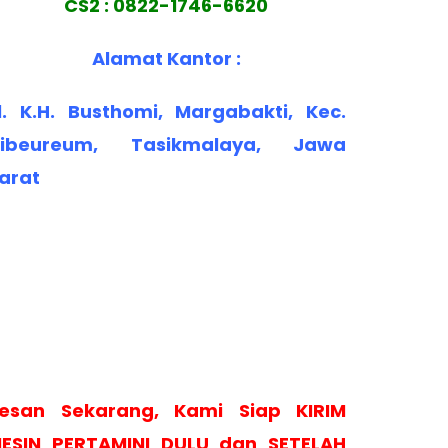
CS2 : 0822-1746-6620
Alamat Kantor :
l. K.H. Busthomi, Margabakti, Kec.
ibeureum, Tasikmalaya, Jawa
arat
esan Sekarang, Kami Siap KIRIM
ESIN PERTAMINI DULU dan SETELAH