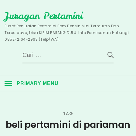
Skip
Juragan Pertamini
to
content
Pusat Penjualan Pertamini Pom Bensin Mini Termurah Dan
Terpercaya, bisa KIRIM BARANG DULU. Info Pemesanan Hubungi
0852-2164-2963 (Telp/WA).
Cari
untuk:
PRIMARY MENU
TAG
beli pertamini di pariaman