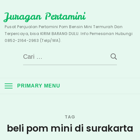
Skip
Juragan Pertamini
to
content
Pusat Penjualan Pertamini Pom Bensin Mini Termurah Dan
Terpercaya, bisa KIRIM BARANG DULU. Info Pemesanan Hubungi
0852-2164-2963 (Telp/WA).
Cari
untuk:
PRIMARY MENU
TAG
beli pom mini di surakarta