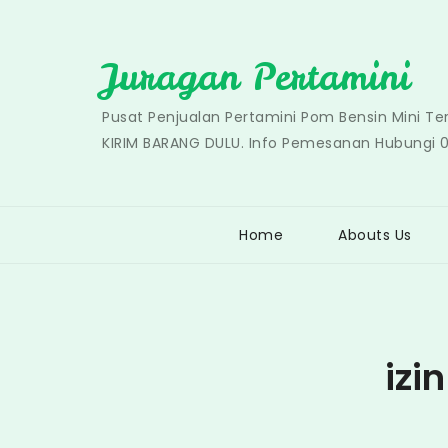
Skip
to
Juragan Pertamini
content
Pusat Penjualan Pertamini Pom Bensin Mini T
KIRIM BARANG DULU. Info Pemesanan Hubungi 
Home
Abouts Us
izi