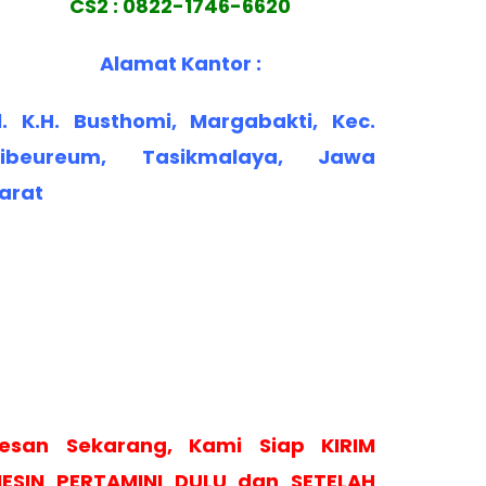
CS2 : 0822-1746-6620
Alamat Kantor :
l. K.H. Busthomi, Margabakti, Kec.
ibeureum, Tasikmalaya, Jawa
arat
esan Sekarang, Kami Siap KIRIM
ESIN PERTAMINI DULU dan SETELAH