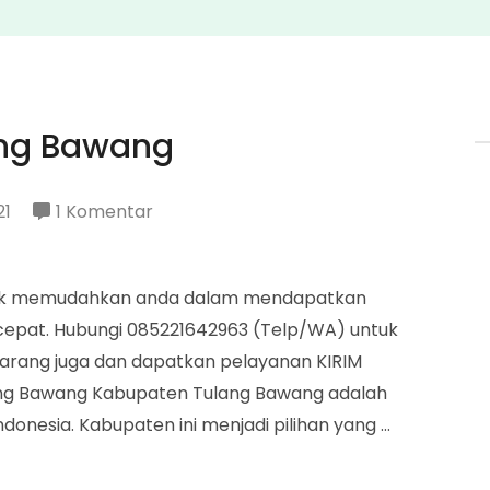
ang Bawang
pada
21
1 Komentar
Penjual
Pertamini
ntuk memudahkan anda dalam mendapatkan
Tulang
 cepat. Hubungi 085221642963 (Telp/WA) untuk
Bawang
rang juga dan dapatkan pelayanan KIRIM
ang Bawang Kabupaten Tulang Bawang adalah
ndonesia. Kabupaten ini menjadi pilihan yang …