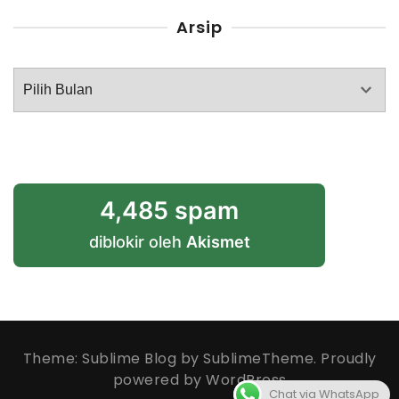
Arsip
Arsip
4,485 spam
diblokir oleh
Akismet
Theme: Sublime Blog by
SublimeTheme
.
Proudly
powered by WordPress
Chat via WhatsApp