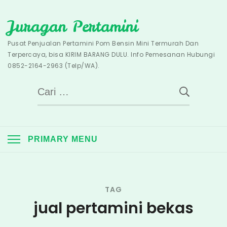
Skip
Juragan Pertamini
to
content
Pusat Penjualan Pertamini Pom Bensin Mini Termurah Dan
Terpercaya, bisa KIRIM BARANG DULU. Info Pemesanan Hubungi
0852-2164-2963 (Telp/WA).
Cari
untuk:
PRIMARY MENU
TAG
jual pertamini bekas