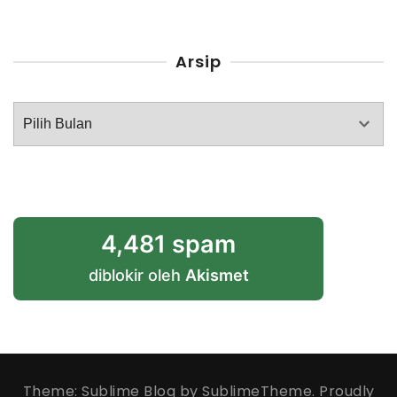
Arsip
Arsip
4,481 spam
diblokir oleh
Akismet
Theme: Sublime Blog by
SublimeTheme
.
Proudly