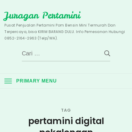
Skip
Juragan Pertamini
to
content
Pusat Penjualan Pertamini Pom Bensin Mini Termurah Dan
Terpercaya, bisa KIRIM BARANG DULU. Info Pemesanan Hubungi
0852-2164-2963 (Telp/WA).
Cari
untuk:
PRIMARY MENU
TAG
pertamini digital