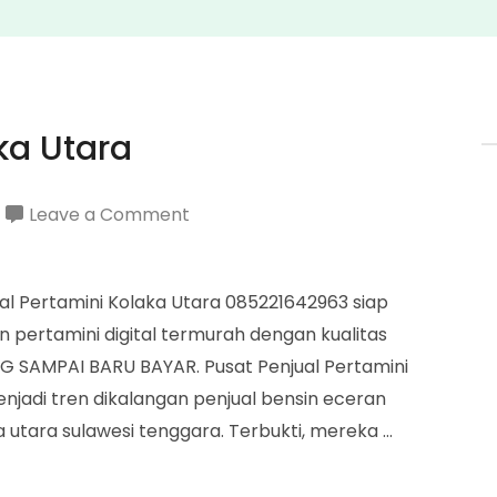
ka Utara
on
Leave a Comment
Penjual
Pertamini
al Pertamini Kolaka Utara 085221642963 siap
Kolaka
ertamini digital termurah dengan kualitas
Utara
NG SAMPAI BARU BAYAR. Pusat Penjual Pertamini
njadi tren dikalangan penjual bensin eceran
utara sulawesi tenggara. Terbukti, mereka …