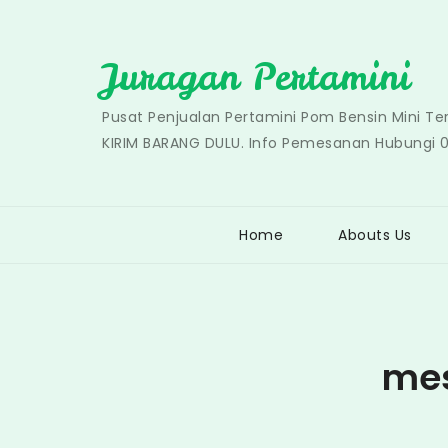
Skip
to
Juragan Pertamini
content
Pusat Penjualan Pertamini Pom Bensin Mini T
KIRIM BARANG DULU. Info Pemesanan Hubungi 
Home
Abouts Us
mes