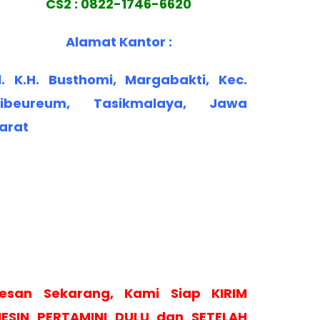
CS2 : 0822-1746-6620
Alamat Kantor :
l. K.H. Busthomi, Margabakti, Kec.
ibeureum, Tasikmalaya, Jawa
arat
esan Sekarang, Kami Siap KIRIM
ESIN PERTAMINI DULU dan SETELAH