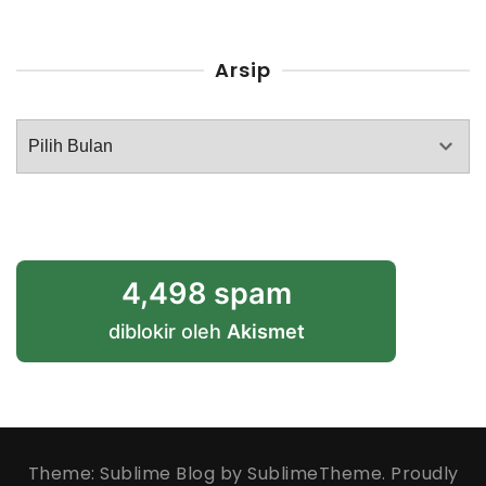
Arsip
Arsip
4,498 spam
diblokir oleh
Akismet
Theme: Sublime Blog by
SublimeTheme
.
Proudly