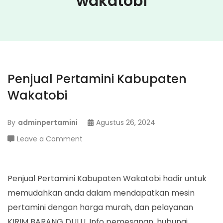
wakatobi
Penjual Pertamini Kabupaten
Wakatobi
By
adminpertamini
Agustus 26, 2024
on
Leave a Comment
Penjual
Pertamini
Kabupaten
Penjual Pertamini Kabupaten Wakatobi hadir untuk
Wakatobi
memudahkan anda dalam mendapatkan mesin
pertamini dengan harga murah, dan pelayanan
KIRIM BARANG DULU. Info pemesanan, hubungi