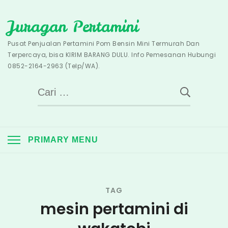
Skip
Juragan Pertamini
to
content
Pusat Penjualan Pertamini Pom Bensin Mini Termurah Dan
Terpercaya, bisa KIRIM BARANG DULU. Info Pemesanan Hubungi
0852-2164-2963 (Telp/WA).
Cari
untuk:
PRIMARY MENU
TAG
mesin pertamini di