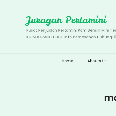
Skip
to
Juragan Pertamini
content
Pusat Penjualan Pertamini Pom Bensin Mini T
KIRIM BARANG DULU. Info Pemesanan Hubungi 
Home
Abouts Us
mo