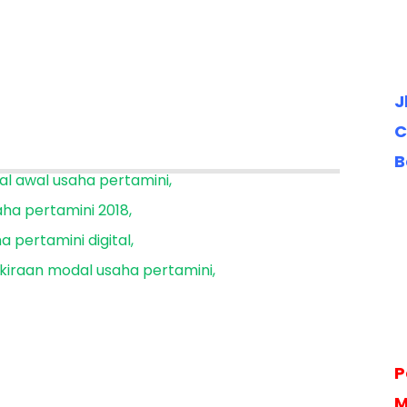
J
C
B
l awal usaha pertamini
ha pertamini 2018
 pertamini digital
kiraan modal usaha pertamini
P
M