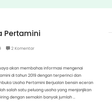
 Pertamini
pada
9
2 Komentar
Modal
Membuka
i, saya akan membahas informasi mengenai
Usaha
ini di tahun 2019 dengan terperinci dan
Pertamini
mbuka Usaha Pertamini Berjualan bensin eceran
h salah satu peluang usaha yang menjanjikan
iring dengan semakin banyak jumlah …