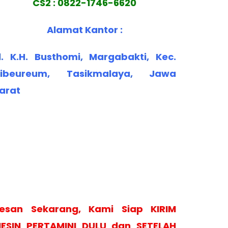
CS2 : 0822-1746-6620
Alamat Kantor :
l. K.H. Busthomi, Margabakti, Kec.
ibeureum, Tasikmalaya, Jawa
arat
esan Sekarang, Kami Siap KIRIM
ESIN PERTAMINI DULU dan SETELAH