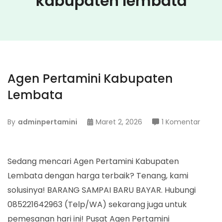
kabupaten lembata
Agen Pertamini Kabupaten
Lembata
pada
By
adminpertamini
Maret 2, 2026
1 Komentar
Agen
Pertam
Kabup
Sedang mencari Agen Pertamini Kabupaten
Lemb
Lembata dengan harga terbaik? Tenang, kami
solusinya! BARANG SAMPAI BARU BAYAR. Hubungi
085221642963 (Telp/WA) sekarang juga untuk
pemesanan hari ini! Pusat Agen Pertamini