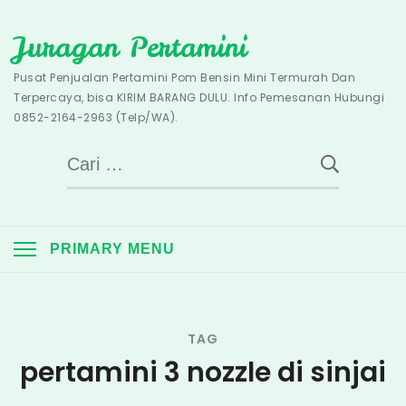
Skip
Juragan Pertamini
to
content
Pusat Penjualan Pertamini Pom Bensin Mini Termurah Dan
Terpercaya, bisa KIRIM BARANG DULU. Info Pemesanan Hubungi
0852-2164-2963 (Telp/WA).
Cari
untuk:
PRIMARY MENU
TAG
pertamini 3 nozzle di sinjai