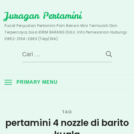
Skip
Juragan Pertamini
to
content
Pusat Penjualan Pertamini Pom Bensin Mini Termurah Dan
Terpercaya, bisa KIRIM BARANG DULU. Info Pemesanan Hubungi
0852-2164-2963 (Telp/WA).
Cari
untuk:
PRIMARY MENU
TAG
pertamini 4 nozzle di barito