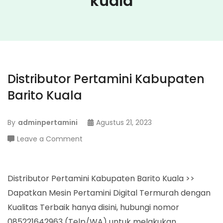
kuala
Distributor Pertamini Kabupaten
Barito Kuala
By
adminpertamini
Agustus 21, 2023
on
Leave a Comment
Distributor
Pertamini
Kabupaten
Distributor Pertamini Kabupaten Barito Kuala >>
Barito
Dapatkan Mesin Pertamini Digital Termurah dengan
Kuala
Kualitas Terbaik hanya disini, hubungi nomor
085221642963 (Telp/WA) untuk melakukan