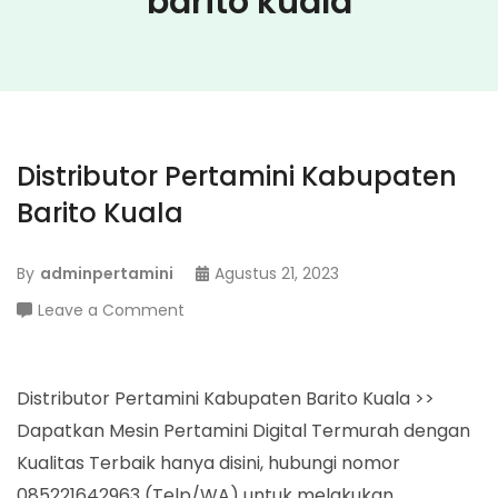
barito kuala
Distributor Pertamini Kabupaten
Barito Kuala
By
adminpertamini
Agustus 21, 2023
on
Leave a Comment
Distributor
Pertamini
Kabupaten
Distributor Pertamini Kabupaten Barito Kuala >>
Barito
Dapatkan Mesin Pertamini Digital Termurah dengan
Kuala
Kualitas Terbaik hanya disini, hubungi nomor
085221642963 (Telp/WA) untuk melakukan