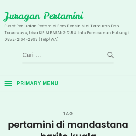
Skip
Juragan Pertamini
to
content
Pusat Penjualan Pertamini Pom Bensin Mini Termurah Dan
Terpercaya, bisa KIRIM BARANG DULU. Info Pemesanan Hubungi
0852-2164-2963 (Telp/WA).
Cari
untuk:
PRIMARY MENU
TAG
pertamini di mandastana