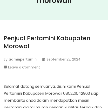
morowali
Penjual Pertamini Kabupaten
Morowali
By
adminpertamini
September 23, 2024
on
Leave a Comment
Penjual
Pertamini
Kabupaten
Selamat datang semuanya, disini kami Penjual
Morowali
Pertamini Kabupaten Morowali 085221642963 siap
membantu anda dalam mendapatkan mesin
pertamini digital murah dengan kualitas terbaik dan