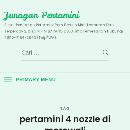
Skip
Juragan Pertamini
to
content
Pusat Penjualan Pertamini Pom Bensin Mini Termurah Dan
Terpercaya, bisa KIRIM BARANG DULU. Info Pemesanan Hubungi
0852-2164-2963 (Telp/WA).
Cari
untuk:
PRIMARY MENU
TAG
pertamini 4 nozzle di