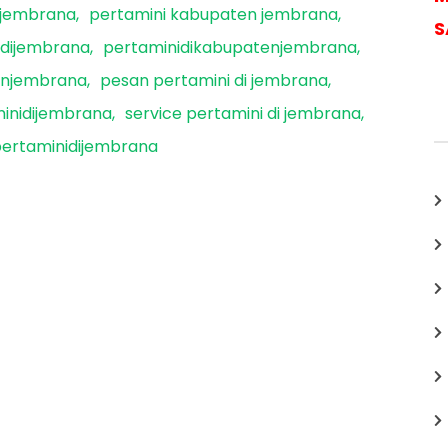
 jembrana
pertamini kabupaten jembrana
S
idijembrana
pertaminidikabupatenjembrana
enjembrana
pesan pertamini di jembrana
inidijembrana
service pertamini di jembrana
ertaminidijembrana