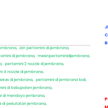
J
C
B
 jembrana
izin pertamini di jembrana
tamini di jembrana
mesinpertaminidijembrana
a
pertamini 2 nozzle di jembrana
i 4 nozzle di jembrana
bekas di jembrana
pertamini di jembrana bali
ini di kabupaten jembrana
ni di mendoyo jembrana
P
i di pekutatan jembrana
M