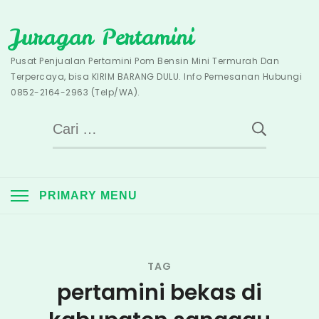
Skip
Juragan Pertamini
to
content
Pusat Penjualan Pertamini Pom Bensin Mini Termurah Dan
Terpercaya, bisa KIRIM BARANG DULU. Info Pemesanan Hubungi
0852-2164-2963 (Telp/WA).
Cari
untuk:
PRIMARY MENU
TAG
pertamini bekas di