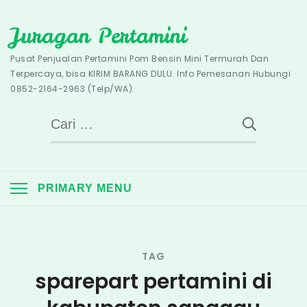
Skip
Juragan Pertamini
to
content
Pusat Penjualan Pertamini Pom Bensin Mini Termurah Dan
Terpercaya, bisa KIRIM BARANG DULU. Info Pemesanan Hubungi
0852-2164-2963 (Telp/WA).
Cari
untuk:
PRIMARY MENU
TAG
sparepart pertamini di