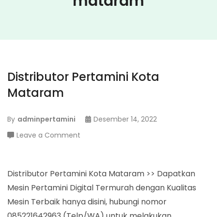
mataram
Distributor Pertamini Kota
Mataram
By
adminpertamini
Desember 14, 2022
on
Leave a Comment
Distributor
Pertamini
Kota
Distributor Pertamini Kota Mataram >> Dapatkan
Mataram
Mesin Pertamini Digital Termurah dengan Kualitas
Mesin Terbaik hanya disini, hubungi nomor
085221642963 (Telp/WA) untuk melakukan