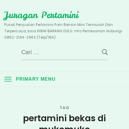
Skip
Juragan Pertamini
to
content
Pusat Penjualan Pertamini Pom Bensin Mini Termurah Dan
Terpercaya, bisa KIRIM BARANG DULU. Info Pemesanan Hubungi
0852-2164-2963 (Telp/WA).
Cari
untuk:
PRIMARY MENU
TAG
pertamini bekas di