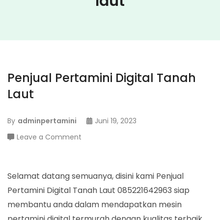
laut
Penjual Pertamini Digital Tanah
Laut
By
adminpertamini
Juni 19, 2023
on
Leave a Comment
Penjual
Pertamini
Digital
Selamat datang semuanya, disini kami Penjual
Tanah
Pertamini Digital Tanah Laut 085221642963 siap
Laut
membantu anda dalam mendapatkan mesin
pertamini digital termurah dengan kualitas terbaik