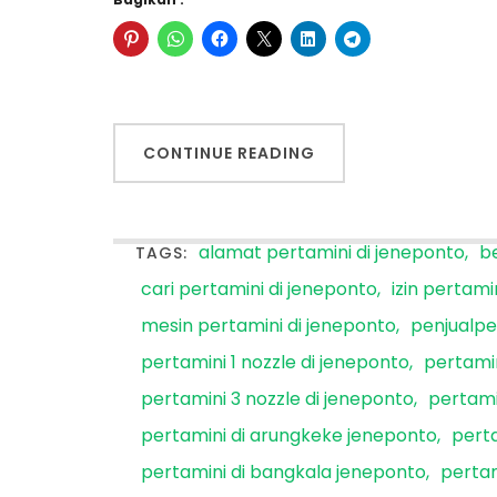
CONTINUE READING
alamat pertamini di jeneponto
be
TAGS:
cari pertamini di jeneponto
izin pertami
mesin pertamini di jeneponto
penjualpe
pertamini 1 nozzle di jeneponto
pertamin
pertamini 3 nozzle di jeneponto
pertami
pertamini di arungkeke jeneponto
pert
pertamini di bangkala jeneponto
pertam