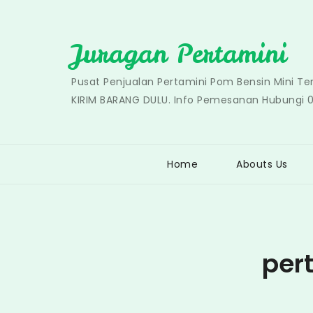
Skip
to
Juragan Pertamini
content
Pusat Penjualan Pertamini Pom Bensin Mini T
KIRIM BARANG DULU. Info Pemesanan Hubungi 
Home
Abouts Us
per