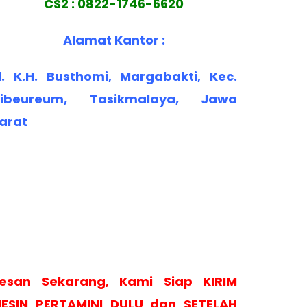
CS2 : 0822-1746-6620
Alamat Kantor :
l. K.H. Busthomi, Margabakti, Kec.
ibeureum, Tasikmalaya, Jawa
arat
esan Sekarang, Kami Siap KIRIM
ESIN PERTAMINI DULU dan SETELAH