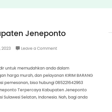
upaten Jeneponto
on
, 2023
Leave a Comment
Penjual
Pertamini
adir untuk memudahkan anda dalam
Kabupaten
gan harga murah, dan pelayanan KIRIM BARANG
Jeneponto
si pemesanan, bisa hubungi 085221642963
Jeneponto Terpercaya Kabupaten Jeneponto
si Sulawesi Selatan, Indonesia. Nah, bagi anda