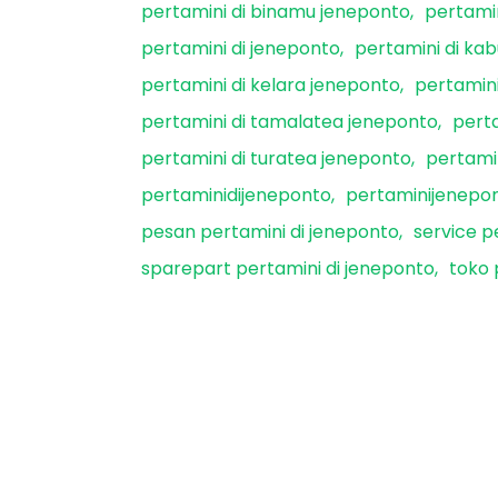
pertamini di binamu jeneponto
pertami
pertamini di jeneponto
pertamini di ka
pertamini di kelara jeneponto
pertamini
pertamini di tamalatea jeneponto
pert
pertamini di turatea jeneponto
pertami
pertaminidijeneponto
pertaminijenepo
pesan pertamini di jeneponto
service p
sparepart pertamini di jeneponto
toko 