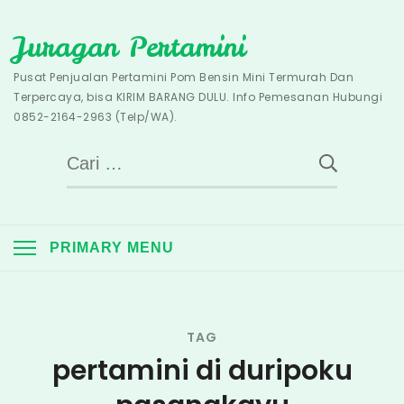
Skip
Juragan Pertamini
to
content
Pusat Penjualan Pertamini Pom Bensin Mini Termurah Dan
Terpercaya, bisa KIRIM BARANG DULU. Info Pemesanan Hubungi
0852-2164-2963 (Telp/WA).
Cari
untuk:
PRIMARY MENU
TAG
pertamini di duripoku