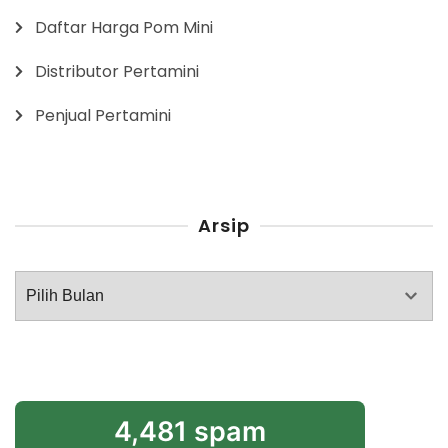
Daftar Harga Pom Mini
Distributor Pertamini
Penjual Pertamini
Arsip
Arsip
4,481 spam