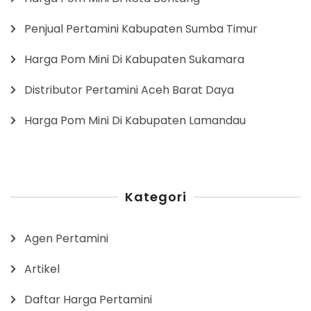
Penjual Pertamini Kabupaten Sumba Timur
Harga Pom Mini Di Kabupaten Sukamara
Distributor Pertamini Aceh Barat Daya
Harga Pom Mini Di Kabupaten Lamandau
Kategori
Agen Pertamini
Artikel
Daftar Harga Pertamini