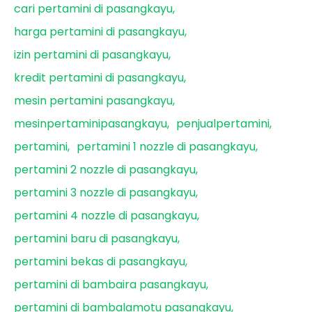
cari pertamini di pasangkayu
harga pertamini di pasangkayu
izin pertamini di pasangkayu
kredit pertamini di pasangkayu
mesin pertamini pasangkayu
mesinpertaminipasangkayu
penjualpertamini
pertamini
pertamini 1 nozzle di pasangkayu
pertamini 2 nozzle di pasangkayu
pertamini 3 nozzle di pasangkayu
pertamini 4 nozzle di pasangkayu
pertamini baru di pasangkayu
pertamini bekas di pasangkayu
pertamini di bambaira pasangkayu
pertamini di bambalamotu pasangkayu