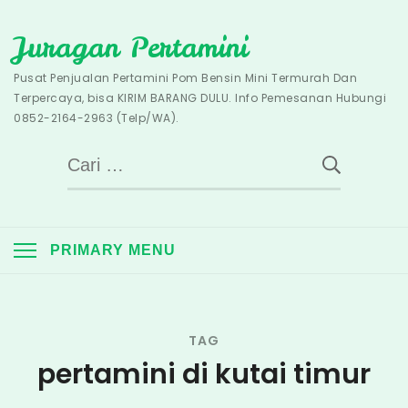
Skip
Juragan Pertamini
to
content
Pusat Penjualan Pertamini Pom Bensin Mini Termurah Dan
Terpercaya, bisa KIRIM BARANG DULU. Info Pemesanan Hubungi
0852-2164-2963 (Telp/WA).
Cari
untuk:
PRIMARY MENU
TAG
pertamini di kutai timur